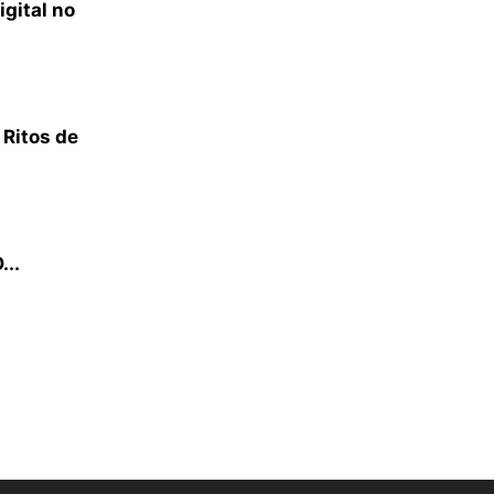
gital no
 Ritos de
...