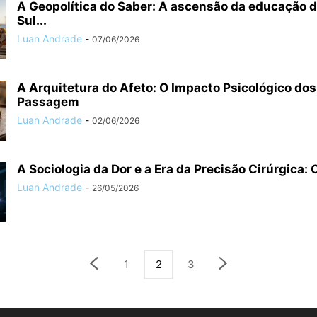
A Geopolítica do Saber: A ascensão da educação di
Sul...
Luan Andrade
-
07/06/2026
A Arquitetura do Afeto: O Impacto Psicológico dos
Passagem
Luan Andrade
-
02/06/2026
A Sociologia da Dor e a Era da Precisão Cirúrgica: O
Luan Andrade
-
26/05/2026
1
2
3