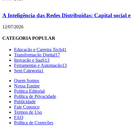
A Inteligência das Redes Distribuídas: Capital social 
12/07/2026
CATEGORIA POPULAR
Educação e Carreira Tech
41
Transformação Digital
17
Inovação e SaaS
13
Ferramentas e Automação
13
Sem Categoria
1
Quem Somos
Nossa Equipe
Politica Editorial
Política de Privacidade
Publicidade
Fale Conosco
Termos de Uso
FAQ
Política de Correções