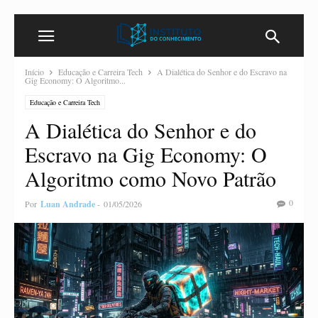
Início
Educação e Carreira Tech
A Dialética do Senhor e do Escravo na
Gig Economy: O Algoritmo...
Educação e Carreira Tech
A Dialética do Senhor e do
Escravo na Gig Economy: O
Algoritmo como Novo Patrão
0
Por
Luan Andrade
-
01/05/2026