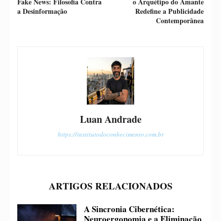
Fake News: Filosofia Contra
o Arquétipo do Amante
a Desinformação
Redefine a Publicidade
Contemporânea
Luan Andrade
https://institutodoconhecimento.com.br
ARTIGOS RELACIONADOS
A Sincronia Cibernética:
Neuroergonomia e a Eliminação