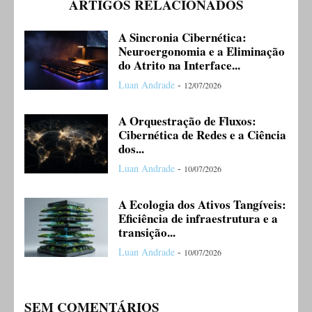
ARTIGOS RELACIONADOS
A Sincronia Cibernética:
Neuroergonomia e a Eliminação
do Atrito na Interface...
Luan Andrade
-
12/07/2026
A Orquestração de Fluxos:
Cibernética de Redes e a Ciência
dos...
Luan Andrade
-
10/07/2026
A Ecologia dos Ativos Tangíveis:
Eficiência de infraestrutura e a
transição...
Luan Andrade
-
10/07/2026
SEM COMENTÁRIOS