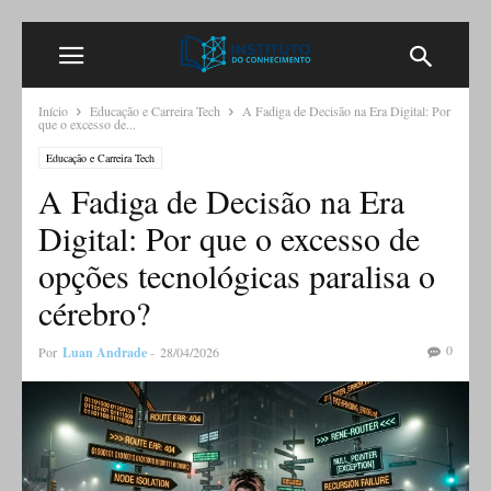
Início
Educação e Carreira Tech
A Fadiga de Decisão na Era Digital: Por
que o excesso de...
Educação e Carreira Tech
A Fadiga de Decisão na Era
Digital: Por que o excesso de
opções tecnológicas paralisa o
cérebro?
0
Por
Luan Andrade
-
28/04/2026