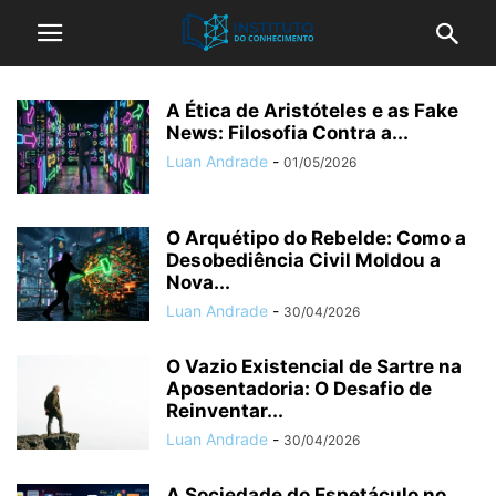
A Ética de Aristóteles e as Fake
News: Filosofia Contra a...
Luan Andrade
-
01/05/2026
O Arquétipo do Rebelde: Como a
Desobediência Civil Moldou a
Nova...
Luan Andrade
-
30/04/2026
O Vazio Existencial de Sartre na
Aposentadoria: O Desafio de
Reinventar...
Luan Andrade
-
30/04/2026
A Sociedade do Espetáculo no