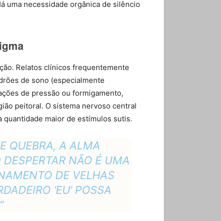
 Há uma necessidade orgânica de silêncio
digma
ção. Relatos clínicos frequentemente
padrões de sono (especialmente
ações de pressão ou formigamento,
ião peitoral. O sistema nervoso central
a quantidade maior de estímulos sutis.
E QUEBRA, A ALMA
 DESPERTAR NÃO É UMA
NAMENTO DE VELHAS
DADEIRO ‘EU’ POSSA
”