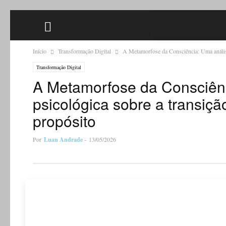
Início
Transformação Digital
A Metamorfose da Consciência: Uma análise
Transformação Digital
A Metamorfose da Consciên
psicológica sobre a transiç
propósito
Por
Luan Andrade
-
13/05/2026