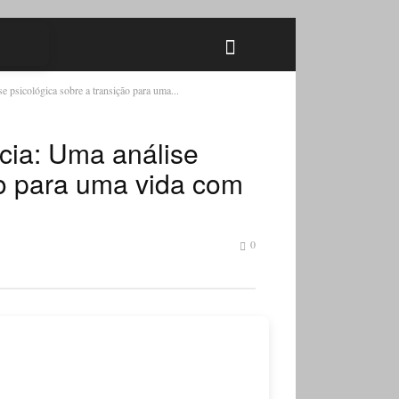
 psicológica sobre a transição para uma...
cia: Uma análise
ão para uma vida com
0