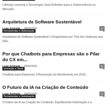
Lifelong Learning e Tecnologia: Guia Definitivo para a Sobrevivência no
Mercado ...
Arquitetura de Software Sustentável
Luan Andrade
-
09/04/2026
0
Ferramentas e Automação
Arquitetura de Software Sustentável: A Engenharia por Trás dos Sistemas que
Não...
Por que Chatbots para Empresas são o Pilar
do CX em...
Luan Andrade
-
09/04/2026
0
Inovação e SaaS
Chatbots para Empresas: A Revolução do Atendimento em 2026 ...
O Futuro da IA na Criação de Conteúdo
Luan Andrade
-
09/04/2026
0
Ferramentas e Automação
O Futuro da IA na Criação de Conteúdo: Equilibrando Automação e a...