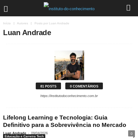
Início
Autores
Posts por Luan Andrade
Luan Andrade
81 POSTS
0 COMENTÁRIOS
https://institutodoconhecimento.com.br
Lifelong Learning e Tecnologia: Guia
Definitivo para a Sobrevivência no Mercado
Luan Andrade
-
09/04/2026
0
Educação e Carreira Tech