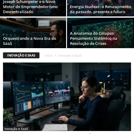
Joseph Schumpeter e o Novo
Motor do Empreendedorismo
Energia Nuclear: o Renascimento
Descentralizado
da passado, presente e futuro
A Anatomia do Colapso:
Orquestrando a Nova Era do
Pensamento Sistêmico na
SaaS
Resolução de Crises
INOVAÇÃO E SAAS
Início
Inovação e SaaS
Inovação e SaaS