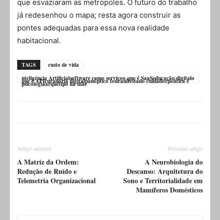
que esvaziaram as metrópoles. O futuro do trabalho
já redesenhou o mapa; resta agora construir as
pontes adequadas para essa nova realidade
habitacional.
TAGS
custo de vida
nteligência Artificialsoftware como serviçoo que é SaaSeducação digitalo
que é APIcuradoria digitalpanóptico foucaultestado cuidadorpolítica e
psicologiaarquétipo da mãe
Artigo anterior
Próximo artigo
A Matriz da Ordem:
A Neurobiologia do
Redução de Ruído e
Descanso: Arquitetura do
Telemetria Organizacional
Sono e Territorialidade em
Mamíferos Domésticos