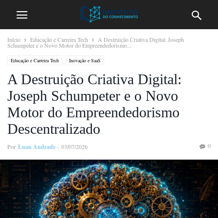
Início
Educação e Carreira Tech
A Destruição Criativa Digital: Joseph
Schumpeter e o Novo Motor do Empreendedorismo...
Educação e Carreira Tech
Inovação e SaaS
A Destruição Criativa Digital:
Joseph Schumpeter e o Novo
Motor do Empreendedorismo
Descentralizado
0
Por
Luan Andrade
-
03/07/2026