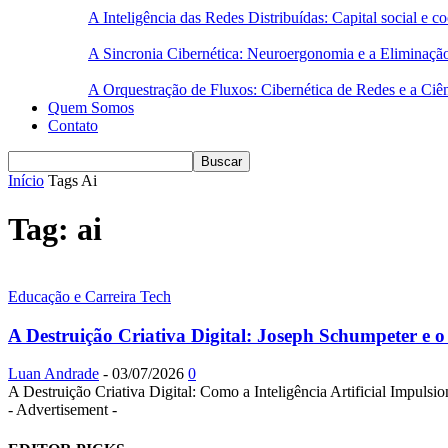
A Inteligência das Redes Distribuídas: Capital social e
A Sincronia Cibernética: Neuroergonomia e a Eliminaçã
A Orquestração de Fluxos: Cibernética de Redes e a Ciê
Quem Somos
Contato
Início
Tags
Ai
Tag: ai
Educação e Carreira Tech
A Destruição Criativa Digital: Joseph Schumpeter e 
Luan Andrade
-
03/07/2026
0
A Destruição Criativa Digital: Como a Inteligência Artificial Impuls
- Advertisement -