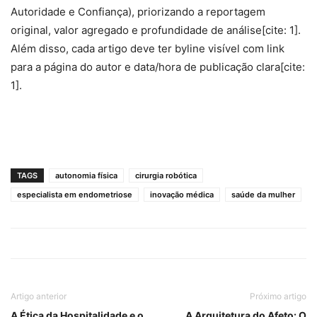
Autoridade e Confiança), priorizando a reportagem
original, valor agregado e profundidade de análise[cite: 1].
Além disso, cada artigo deve ter byline visível com link
para a página do autor e data/hora de publicação clara[cite:
1].
TAGS
autonomia física
cirurgia robótica
especialista em endometriose
inovação médica
saúde da mulher
Artigo anterior
Próximo artigo
A Ética da Hospitalidade e o
A Arquitetura do Afeto: O