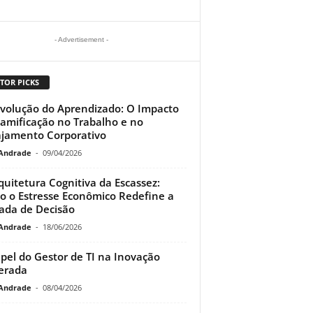
- Advertisement -
TOR PICKS
volução do Aprendizado: O Impacto
amificação no Trabalho e no
jamento Corporativo
Andrade
-
09/04/2026
quitetura Cognitiva da Escassez:
 o Estresse Econômico Redefine a
da de Decisão
Andrade
-
18/06/2026
pel do Gestor de TI na Inovação
erada
Andrade
-
08/04/2026