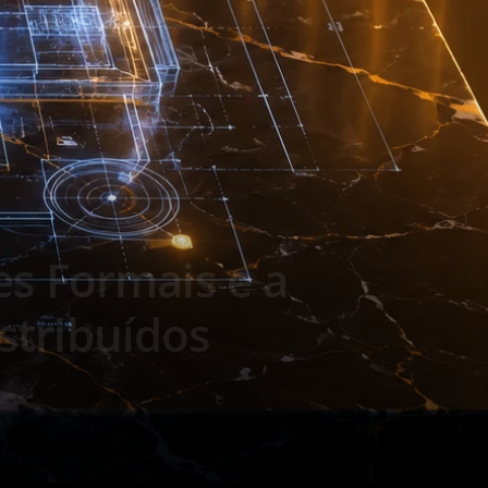
es Formais e a
stribuídos