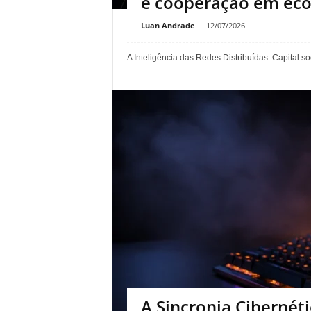
e cooperação em ec
Luan Andrade
-
12/07/2026
A Inteligência das Redes Distribuídas: Capital 
A Sincronia Cibernét