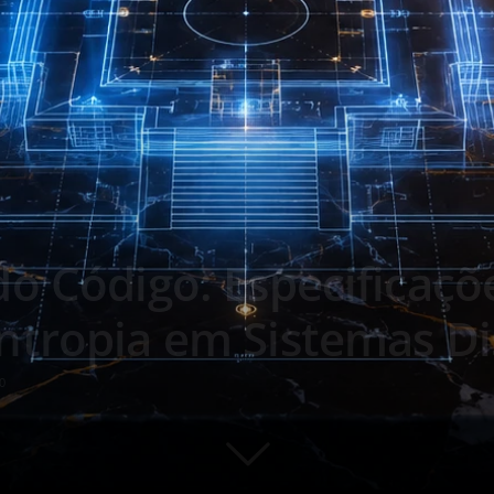
o Código: Especificaçõ
ntropia em Sistemas Di
0