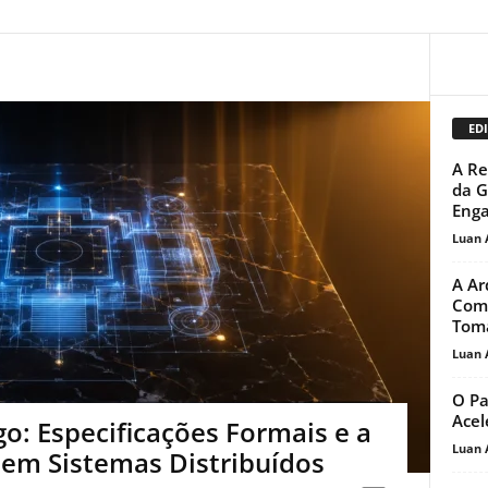
EDI
A Re
da G
Enga
Luan 
A Ar
Como
Toma
Luan 
O Pa
Acel
o: Especificações Formais e a
Luan 
 em Sistemas Distribuídos