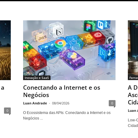
Inovação e SaaS
Ferra
 a
Conectando a Internet e os
A D
Negócios
Asc
Cid
Luan Andrade
-
08/04/2026
0
0
Luan 
O Ecossistema das APIs: Conectando a Internet e os
Negócios ...
Low-C
Cidad