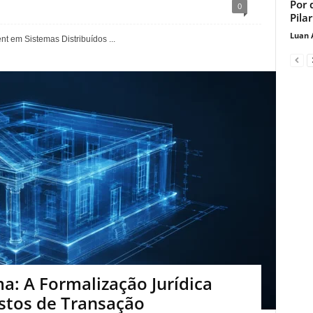
Por 
0
Pila
Luan 
 em Sistemas Distribuídos ...
a: A Formalização Jurídica
tos de Transação