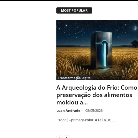
MOST POPULAR
Transformação Digital
A Arqueologia do Frio: Como
preservação dos alimentos
moldou a...
Luan Andrade
-
08/05/2026
:root { --primary-color: #1a1a1a; ...