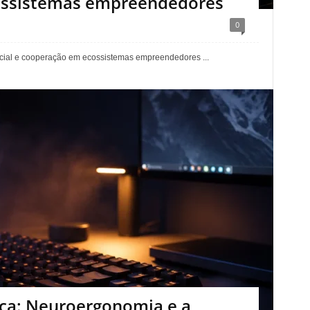
ossistemas empreendedores
0
social e cooperação em ecossistemas empreendedores ...
ica: Neuroergonomia e a