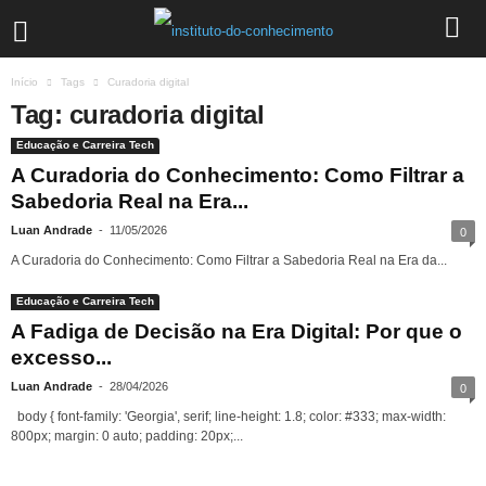
Início
Tags
Curadoria digital
Tag: curadoria digital
Educação e Carreira Tech
A Curadoria do Conhecimento: Como Filtrar a
Sabedoria Real na Era...
Luan Andrade
-
11/05/2026
0
A Curadoria do Conhecimento: Como Filtrar a Sabedoria Real na Era da...
Educação e Carreira Tech
A Fadiga de Decisão na Era Digital: Por que o
excesso...
Luan Andrade
-
28/04/2026
0
body { font-family: 'Georgia', serif; line-height: 1.8; color: #333; max-width:
800px; margin: 0 auto; padding: 20px;...