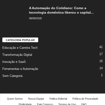
A Automação do Cotidiano: Como a
tecnologia doméstica liberou o capital...
08/08/2026
CATEGORIA POPULAR
41
Educação e Carreira Tech
17
Transformação Digital
15
Inovação e SaaS
14
Ferramentas e Automação
1
Sem Categoria
Quem Somos
Nossa Equipe
Politica Editorial
Política de Privacidade
Publicidade
Fale Conosco
Termos de Uso
FAQ