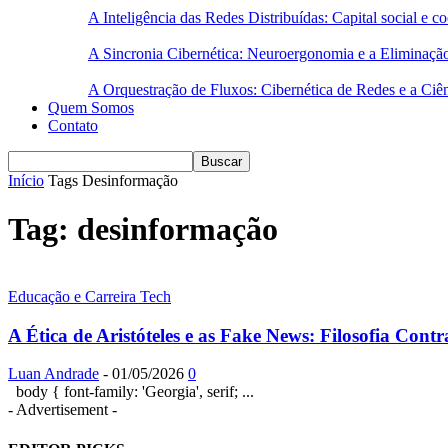
A Inteligência das Redes Distribuídas: Capital social e
A Sincronia Cibernética: Neuroergonomia e a Eliminaçã
A Orquestração de Fluxos: Cibernética de Redes e a Ciê
Quem Somos
Contato
Início
Tags
Desinformação
Tag: desinformação
Educação e Carreira Tech
A Ética de Aristóteles e as Fake News: Filosofia Contra
Luan Andrade
-
01/05/2026
0
body { font-family: 'Georgia', serif; ...
- Advertisement -