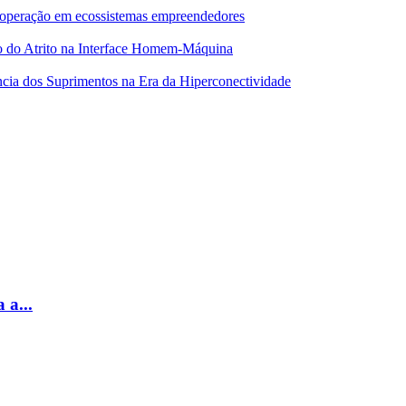
 cooperação em ecossistemas empreendedores
o do Atrito na Interface Homem-Máquina
ncia dos Suprimentos na Era da Hiperconectividade
 a...