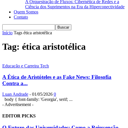
A Orquestração de Fluxos: Cibernética de Redes e a
Ciência dos Suprimentos na Era da Hiperconectividade
Quem Somos
Contato
Início
Tags
ética aristotélica
Tag: ética aristotélica
Educação e Carreira Tech
A Ética de Aristóteles e as Fake News: Filosofia
Contra a...
Luan Andrade
-
01/05/2026
0
body { font-family: 'Georgia', serif; ...
- Advertisement -
EDITOR PICKS
O Futuro das Universidades: Como a Reinvenção