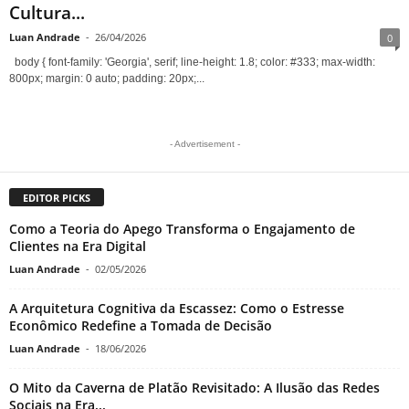
Cultura...
Luan Andrade
-
26/04/2026
0
body { font-family: 'Georgia', serif; line-height: 1.8; color: #333; max-width:
800px; margin: 0 auto; padding: 20px;...
- Advertisement -
EDITOR PICKS
Como a Teoria do Apego Transforma o Engajamento de
Clientes na Era Digital
Luan Andrade
-
02/05/2026
A Arquitetura Cognitiva da Escassez: Como o Estresse
Econômico Redefine a Tomada de Decisão
Luan Andrade
-
18/06/2026
O Mito da Caverna de Platão Revisitado: A Ilusão das Redes
Sociais na Era...