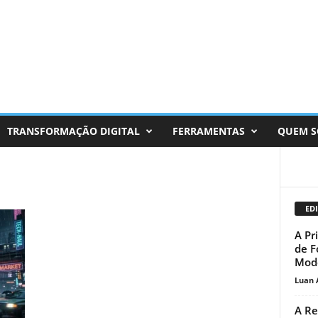
TRANSFORMAÇÃO DIGITAL
FERRAMENTAS
QUEM 
EDI
A Pr
de F
Mod
Luan 
A Re