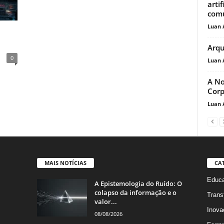
arti
comu
Luan 
Arqu
0
Luan 
A No
Corp
Luan 
MAIS NOTÍCIAS
CA
Educa
A Epistemologia do Ruído: O
colapso da informação e o
Trans
valor...
Inova
08/08/2026