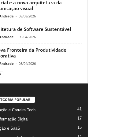
ficial e a nova arquitetura da
nicação visual
Andrade
-
08/08/2026
itetura de Software Sustentável
Andrade
-
09/04/2026
va Fronteira da Produtividade
orativa
Andrade
-
08/04/2026
TEGORIA POPULAR
41
ção e Carreira Tech
17
formação Digital
15
ção e SaaS
14