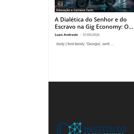
n
Educação e Carreira Tech
t
A Dialética do Senhor e do
o
Escravo na Gig Economy: O...
Luan Andrade
-
01/05/2026
body { font-family: 'Georgia', serif; ...