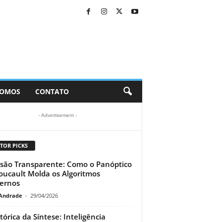
SOMOS
CONTATO
- Advertisement -
TOR PICKS
isão Transparente: Como o Panóptico
oucault Molda os Algoritmos
ernos
Andrade
-
29/04/2026
tórica da Síntese: Inteligência