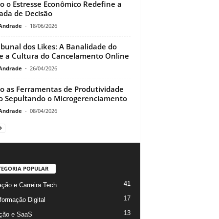
 o Estresse Econômico Redefine a
da de Decisão
Andrade
-
18/06/2026
ibunal dos Likes: A Banalidade do
e a Cultura do Cancelamento Online
Andrade
-
26/04/2026
 as Ferramentas de Produtividade
o Sepultando o Microgerenciamento
Andrade
-
08/04/2026
TEGORIA POPULAR
41
ção e Carreira Tech
17
formação Digital
13
ção e SaaS