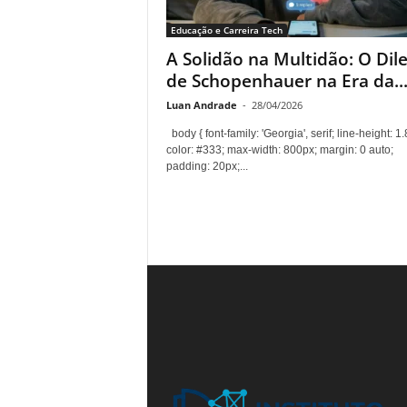
n
Educação e Carreira Tech
t
A Solidão na Multidão: O Di
o
de Schopenhauer na Era da..
Luan Andrade
-
28/04/2026
body { font-family: 'Georgia', serif; line-height: 1.
color: #333; max-width: 800px; margin: 0 auto;
padding: 20px;...