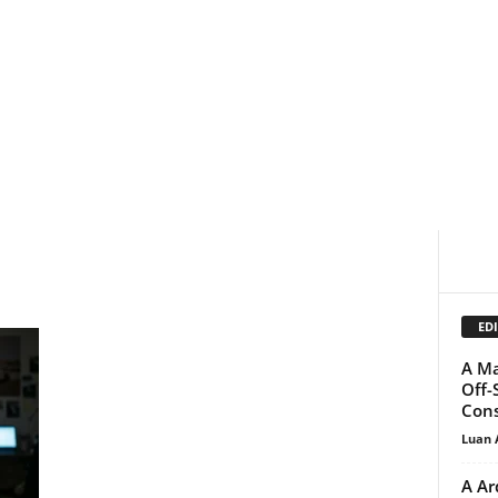
EDI
A Ma
Off-
Cons
Luan 
A Ar