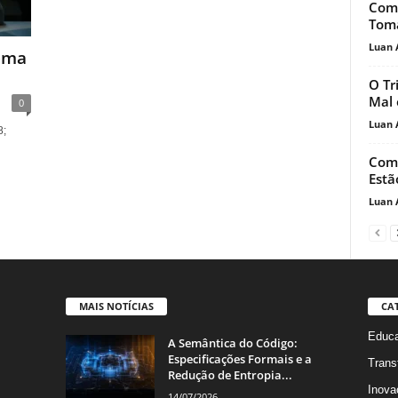
Como
Toma
Luan 
lema
.
O Tr
Mal 
0
Luan 
8;
Como
Estã
Luan 
MAIS NOTÍCIAS
CA
Educa
A Semântica do Código:
Especificações Formais e a
Trans
Redução de Entropia...
Inova
14/07/2026