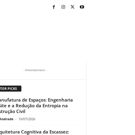
- Advertisement -
TOR PICKS
nufatura de Espaços: Engenharia
Site e a Redução da Entropia na
trução Civil
Andrade
-
10/07/2026
quitetura Cognitiva da Escassez: