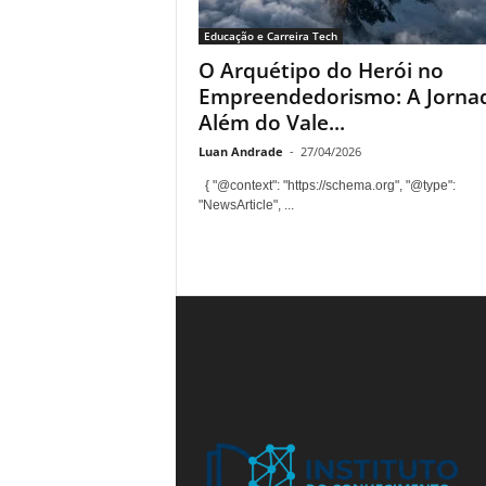
n
Educação e Carreira Tech
t
O Arquétipo do Herói no
o
Empreendedorismo: A Jorna
Além do Vale...
Luan Andrade
-
27/04/2026
{ "@context": "https://schema.org", "@type":
"NewsArticle", ...