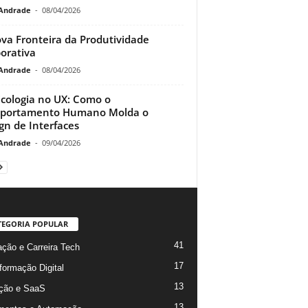
Andrade
-
08/04/2026
va Fronteira da Produtividade
orativa
Andrade
-
08/04/2026
icologia no UX: Como o
portamento Humano Molda o
gn de Interfaces
Andrade
-
09/04/2026
TEGORIA POPULAR
41
ção e Carreira Tech
17
formação Digital
13
ção e SaaS
13