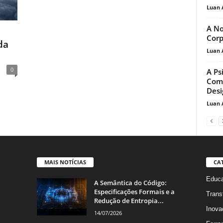
Luan 
A No
Corp
da
Luan 
0
A Ps
Com
Desi
Luan 
MAIS NOTÍCIAS
CA
Educa
A Semântica do Código:
Especificações Formais e a
Trans
Redução de Entropia...
Inova
14/07/2026