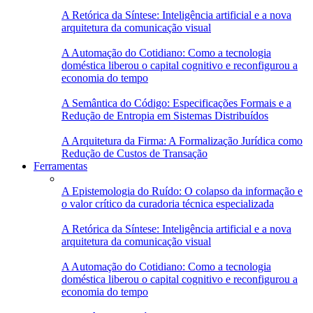
A Retórica da Síntese: Inteligência artificial e a nova
arquitetura da comunicação visual
A Automação do Cotidiano: Como a tecnologia
doméstica liberou o capital cognitivo e reconfigurou a
economia do tempo
A Semântica do Código: Especificações Formais e a
Redução de Entropia em Sistemas Distribuídos
A Arquitetura da Firma: A Formalização Jurídica como
Redução de Custos de Transação
Ferramentas
A Epistemologia do Ruído: O colapso da informação e
o valor crítico da curadoria técnica especializada
A Retórica da Síntese: Inteligência artificial e a nova
arquitetura da comunicação visual
A Automação do Cotidiano: Como a tecnologia
doméstica liberou o capital cognitivo e reconfigurou a
economia do tempo