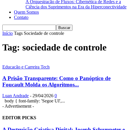
A Orquestração de Fluxos: Cibernética de Redes e a
Ciência dos Suprimentos na Era da Hiperconectividade
Quem Somos
Contato
Início
Tags
Sociedade de controle
Tag: sociedade de controle
Educação e Carreira Tech
A Prisão Transparente: Como o Panóptico de
Foucault Molda os Algoritmos...
Luan Andrade
-
29/04/2026
0
body { font-family: 'Segoe UI',...
- Advertisement -
EDITOR PICKS
A Destruição Criativa Digital: Joseph Schumpeter e