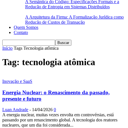
A Semântica do Código: Especificações Formais e a
Redução de Entropia em Sistemas Distribuídos
A Arquitetura da Firma: A Formalização Jurídica como
Redução de Custos de Transação
Quem Somos
Contato
Início
Tags
Tecnologia atômica
Tag: tecnologia atômica
Inovação e SaaS
Energia Nuclear: o Renascimento da passado,
presente e futuro
Luan Andrade
-
14/04/2026
0
A energia nuclear, muitas vezes envolta em controvérsias, está
passando por um renascimento global. A tecnologia dos reatores
nucleares, que um dia foi considerada...