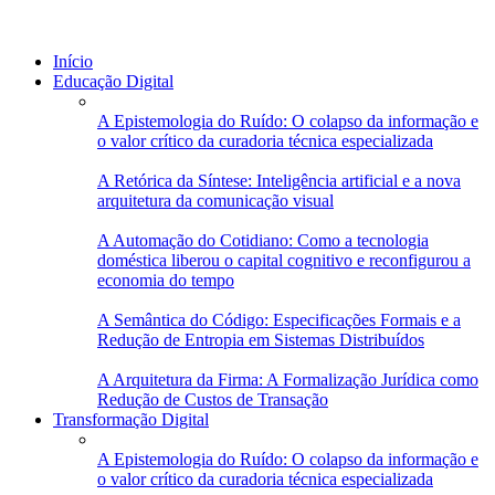
Início
Educação Digital
A Epistemologia do Ruído: O colapso da informação e
o valor crítico da curadoria técnica especializada
A Retórica da Síntese: Inteligência artificial e a nova
arquitetura da comunicação visual
A Automação do Cotidiano: Como a tecnologia
doméstica liberou o capital cognitivo e reconfigurou a
economia do tempo
A Semântica do Código: Especificações Formais e a
Redução de Entropia em Sistemas Distribuídos
A Arquitetura da Firma: A Formalização Jurídica como
Redução de Custos de Transação
Transformação Digital
A Epistemologia do Ruído: O colapso da informação e
o valor crítico da curadoria técnica especializada