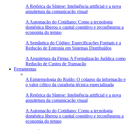
A Retórica da Síntese: Inteligência artificial e a nova
arquitetura da comunicação visual
A Automação do Cotidiano: Como a tecnologia
doméstica liberou o capital cognitivo e reconfigurou a
economia do tempo
A Semântica do Código: Especificações Formais e a
Redução de Entropia em Sistemas Distribuídos
A Arquitetura da Firma: A Formalização Jurídica como
Redução de Custos de Transação
Ferramentas
A Epistemologia do Ruído: O colapso da informação e
o valor crítico da curadoria técnica especializada
A Retórica da Síntese: Inteligência artificial e a nova
arquitetura da comunicação visual
A Automação do Cotidiano: Como a tecnologia
doméstica liberou o capital cognitivo e reconfigurou a
economia do tempo