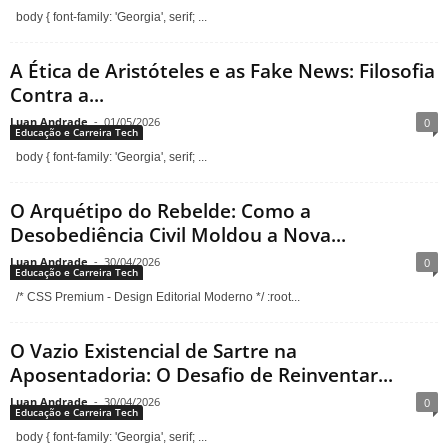
body { font-family: 'Georgia', serif; ...
A Ética de Aristóteles e as Fake News: Filosofia
Contra a...
Luan Andrade
-
01/05/2026
0
Educação e Carreira Tech
body { font-family: 'Georgia', serif; ...
O Arquétipo do Rebelde: Como a
Desobediência Civil Moldou a Nova...
Luan Andrade
-
30/04/2026
0
Educação e Carreira Tech
/* CSS Premium - Design Editorial Moderno */ :root...
O Vazio Existencial de Sartre na
Aposentadoria: O Desafio de Reinventar...
Luan Andrade
-
30/04/2026
0
Educação e Carreira Tech
body { font-family: 'Georgia', serif; ...