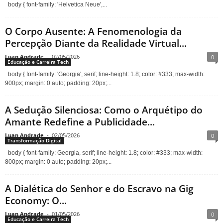
body { font-family: 'Helvetica Neue',...
O Corpo Ausente: A Fenomenologia da
Percepção Diante da Realidade Virtual...
Luan Andrade
-
02/05/2026
0
Educação e Carreira Tech
body { font-family: 'Georgia', serif; line-height: 1.8; color: #333; max-width:
900px; margin: 0 auto; padding: 20px;...
A Sedução Silenciosa: Como o Arquétipo do
Amante Redefine a Publicidade...
Luan Andrade
-
02/05/2026
0
Transformação Digital
body { font-family: Georgia, serif; line-height: 1.8; color: #333; max-width:
800px; margin: 0 auto; padding: 20px;...
A Dialética do Senhor e do Escravo na Gig
Economy: O...
Luan Andrade
-
01/05/2026
0
Educação e Carreira Tech