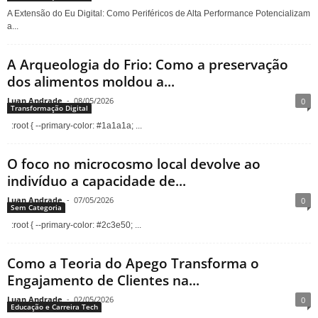
A Extensão do Eu Digital: Como Periféricos de Alta Performance Potencializam
a...
A Arqueologia do Frio: Como a preservação
dos alimentos moldou a...
Luan Andrade
-
08/05/2026
0
Transformação Digital
:root { --primary-color: #1a1a1a; ...
O foco no microcosmo local devolve ao
indivíduo a capacidade de...
Luan Andrade
-
07/05/2026
0
Sem Categoria
:root { --primary-color: #2c3e50; ...
Como a Teoria do Apego Transforma o
Engajamento de Clientes na...
Luan Andrade
-
02/05/2026
0
Educação e Carreira Tech