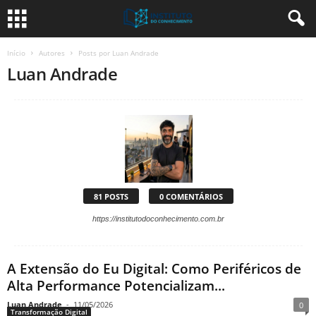
Início
Autores
Posts por Luan Andrade
Luan Andrade
81 POSTS
0 COMENTÁRIOS
https://institutodoconhecimento.com.br
A Extensão do Eu Digital: Como Periféricos de
Alta Performance Potencializam...
Luan Andrade
-
11/05/2026
0
Transformação Digital