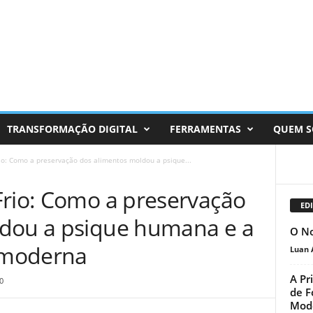
TRANSFORMAÇÃO DIGITAL
FERRAMENTAS
QUEM 
io: Como a preservação dos alimentos moldou a psique...
Frio: Como a preservação
EDI
ldou a psique humana e a
O No
r moderna
Luan 
A Pr
0
de F
Mod