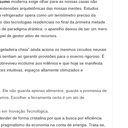
nsumo
moderna exige olhar para as nossas casas não
extensões arquitetônicas das nossas mentes. Estudos
 refrigerador opera como um termômetro preciso da
o das tecnologias residenciais no final da primeira metade
e paradigma drástica: o aparelho deixou de ser um mero
el de gestor ativo de recursos.
“geladeira cheia” ainda aciona os mesmos circuitos neurais
entiam ao garantir provisões para o inverno rigoroso. É
sobreviveu incólume aos milênios e que hoje se manifesta
ces intuitivas, espaços altamente otimizados e
sa. Ele não guarda apenas alimentos, guarda a promessa de
mos. Escolher a ferramenta certa é um ato de
a em Inovação Tecnológica.
tender de forma cristalina por que a busca por eficiência
 pragmatismo da economia na conta de energia. Trata-se,