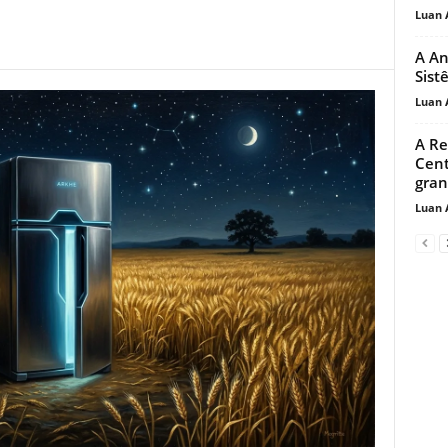
Luan 
A An
Sist
Luan 
A Re
Cent
gran
Luan 