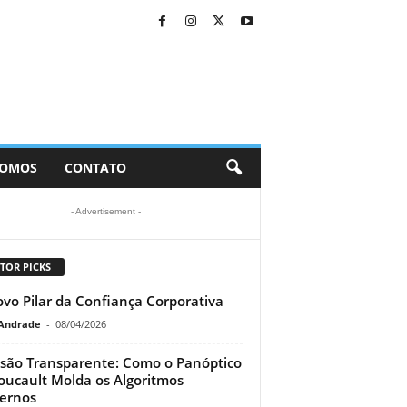
SOMOS
CONTATO
- Advertisement -
TOR PICKS
vo Pilar da Confiança Corporativa
Andrade
-
08/04/2026
isão Transparente: Como o Panóptico
oucault Molda os Algoritmos
ernos