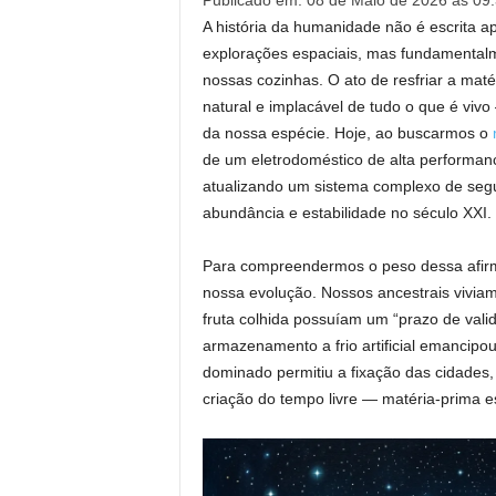
Publicado em: 08 de Maio de 2026 às 09
A história da humanidade não é escrita ap
explorações espaciais, mas fundamentalm
nossas cozinhas. O ato de resfriar a mat
natural e implacável de tudo o que é vivo 
da nossa espécie. Hoje, ao buscarmos o
de um eletrodoméstico de alta performan
atualizando um sistema complexo de segu
abundância e estabilidade no século XXI.
Para compreendermos o peso dessa afirm
nossa evolução. Nossos ancestrais viviam
fruta colhida possuíam um “prazo de valid
armazenamento a frio artificial emancipou
dominado permitiu a fixação das cidades, 
criação do tempo livre — matéria-prima es