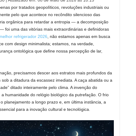
:30
| Atualizado em: 08 de Maio de 2026 às 10:15
enas por tratados geopolíticos, revoluções industriais ou
ente pelo que acontece no recôndito silencioso das
éria orgânica para retardar a entropia — a decomposição
— foi uma das vitórias mais extraordinárias e definidoras
melhor refrigerador 2026
, não estamos apenas em busca
ce com design minimalista; estamos, na verdade,
rança ontológica que define nossa percepção de lar,
ação, precisamos descer aos estratos mais profundos da
 sob a ditadura da escassez imediata. A caça abatida ou a
ade” ditado inteiramente pelo clima. A invenção do
 a humanidade do relógio biológico da putrefação. O frio
o planejamento a longo prazo e, em última instância, a
sencial para a inovação cultural e tecnológica.