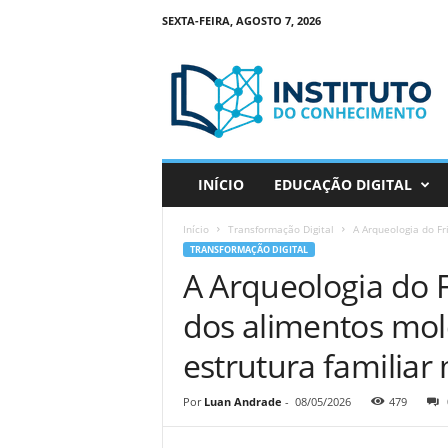
SEXTA-FEIRA, AGOSTO 7, 2026
I
n
s
t
i
t
u
INÍCIO
EDUCAÇÃO DIGITAL
t
o
Início
Transformação Digital
A Arqueologia do Fr
d
TRANSFORMAÇÃO DIGITAL
o
A Arqueologia do 
C
o
dos alimentos mo
n
h
estrutura familia
e
c
Por
Luan Andrade
-
08/05/2026
479
i
m
e