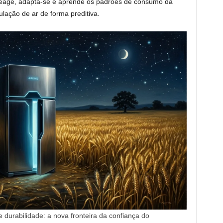
reage, adapta-se e aprende os padrões de consumo da
culação de ar de forma preditiva.
e durabilidade: a nova fronteira da confiança do