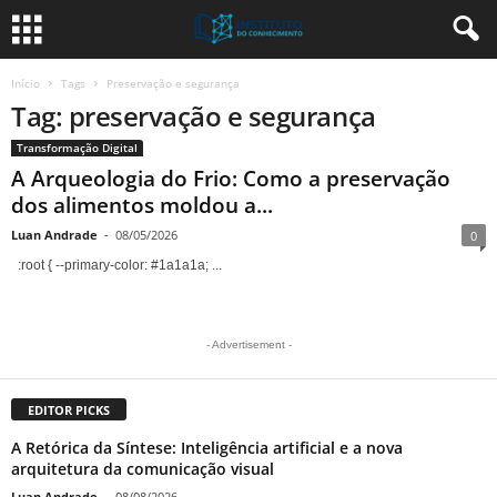
Início
Tags
Preservação e segurança
Tag: preservação e segurança
Transformação Digital
A Arqueologia do Frio: Como a preservação
dos alimentos moldou a...
Luan Andrade
-
08/05/2026
0
:root { --primary-color: #1a1a1a; ...
- Advertisement -
EDITOR PICKS
A Retórica da Síntese: Inteligência artificial e a nova
arquitetura da comunicação visual
Luan Andrade
-
08/08/2026