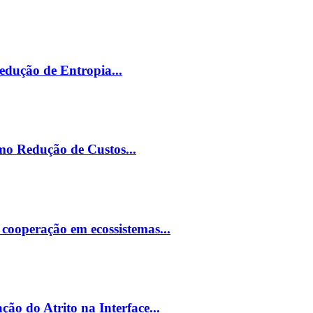
edução de Entropia...
mo Redução de Custos...
e cooperação em ecossistemas...
ão do Atrito na Interface...