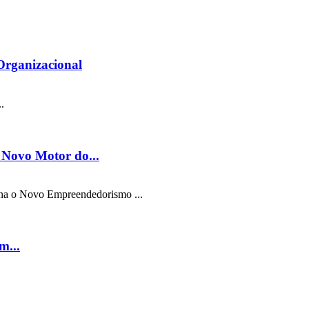
Organizacional
.
o Novo Motor do...
iona o Novo Empreendedorismo ...
m...