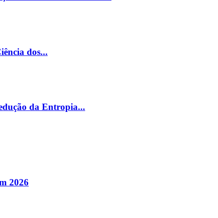
ência dos...
edução da Entropia...
em 2026