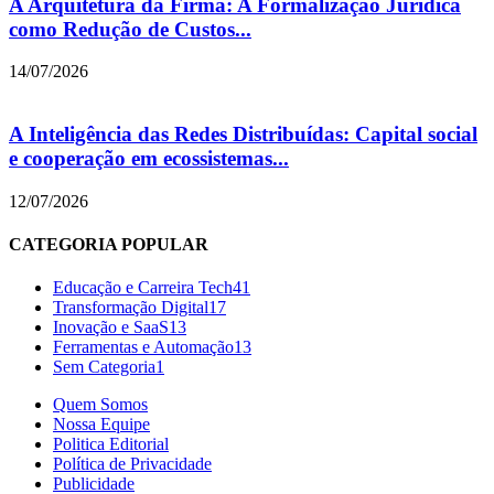
A Arquitetura da Firma: A Formalização Jurídica
como Redução de Custos...
14/07/2026
A Inteligência das Redes Distribuídas: Capital social
e cooperação em ecossistemas...
12/07/2026
CATEGORIA POPULAR
Educação e Carreira Tech
41
Transformação Digital
17
Inovação e SaaS
13
Ferramentas e Automação
13
Sem Categoria
1
Quem Somos
Nossa Equipe
Politica Editorial
Política de Privacidade
Publicidade