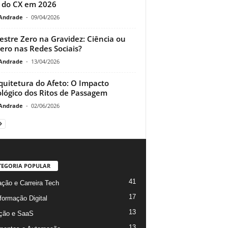
r do CX em 2026
Andrade
-
09/04/2026
estre Zero na Gravidez: Ciência ou
ero nas Redes Sociais?
Andrade
-
13/04/2026
quitetura do Afeto: O Impacto
ológico dos Ritos de Passagem
Andrade
-
02/06/2026
TEGORIA POPULAR
41
ção e Carreira Tech
17
formação Digital
13
ção e SaaS
13