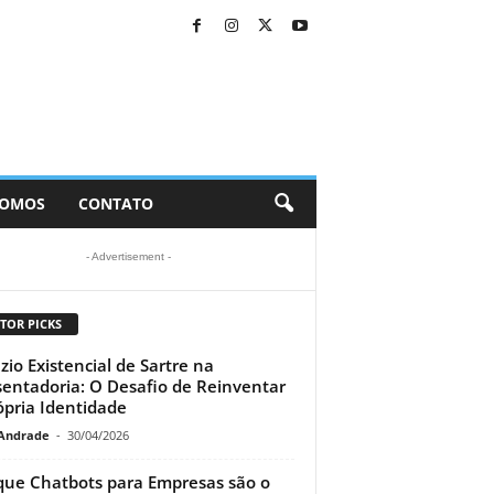
SOMOS
CONTATO
- Advertisement -
TOR PICKS
zio Existencial de Sartre na
entadoria: O Desafio de Reinventar
ópria Identidade
Andrade
-
30/04/2026
que Chatbots para Empresas são o