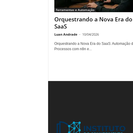
n
Ferramentas e Automação
t
Orquestrando a Nova Era do
o
SaaS
Luan Andrade
-
10/04/2026
Orquestrando a Nova Era do SaaS: Automação 
Processos com n8n e...