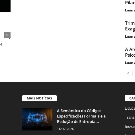
Pila
Luan 
Trim
Exag
0
Luan 
de
A Ar
Psic
Luan 
MAIS NOTÍCIAS
CA
Educa
A Semântica do Código:
Especificações Formais e a
Trans
Redução de Entropia...
Inova
14/07/2026