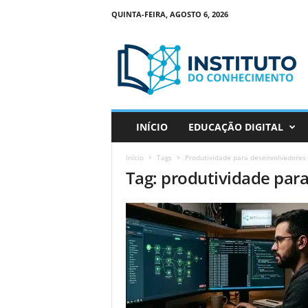
QUINTA-FEIRA, AGOSTO 6, 2026
I
n
s
t
i
t
u
INÍCIO
EDUCAÇÃO DIGITAL
t
o
Início
Tags
Produtividade para desenvolvedores
d
Tag: produtividade par
o
C
o
n
h
e
c
i
m
e