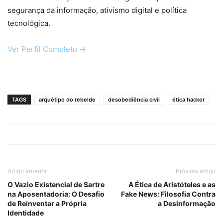
segurança da informação, ativismo digital e política
tecnológica.
Ver Perfil Completo →
TAGS
arquétipo do rebelde
desobediência civil
ética hacker
Artigo anterior
Próximo artigo
O Vazio Existencial de Sartre
A Ética de Aristóteles e as
na Aposentadoria: O Desafio
Fake News: Filosofia Contra
de Reinventar a Própria
a Desinformação
Identidade