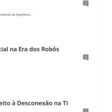
0
imento de Algoritmos ...
ncial na Era dos Robôs
0
eito à Desconexão na TI
0