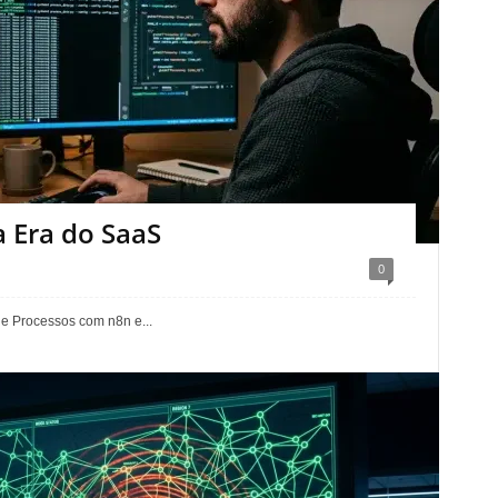
 Era do SaaS
0
e Processos com n8n e...