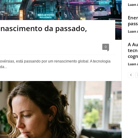
Luan 
Ener
pass
Renascimento da passado,
Luan 
A Au
0
tecn
cogn
rovérsias, está passando por um renascimento global. A tecnologia
Luan 
da...