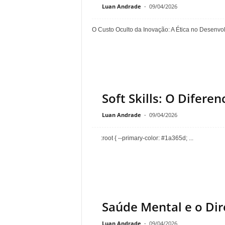
Luan Andrade
-
09/04/2026
O Custo Oculto da Inovação: A Ética no Desenvolv
Soft Skills: O Difere
Luan Andrade
-
09/04/2026
:root { --primary-color: #1a365d; ...
Saúde Mental e o Dir
Luan Andrade
-
09/04/2026