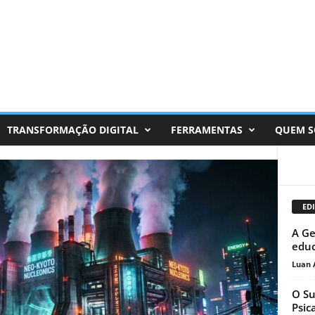
TRANSFORMAÇÃO DIGITAL
FERRAMENTAS
QUEM 
EDI
A Ge
educ
Luan 
O Su
Psic