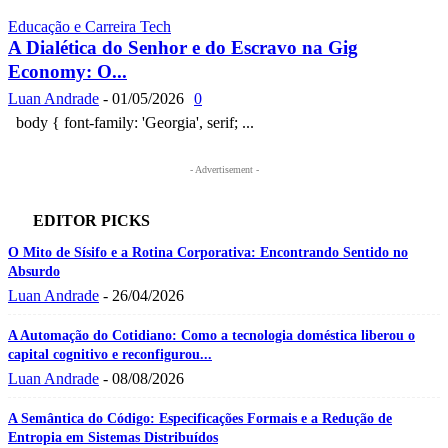
Educação e Carreira Tech
A Dialética do Senhor e do Escravo na Gig
Economy: O...
Luan Andrade
-
01/05/2026
0
body { font-family: 'Georgia', serif; ...
- Advertisement -
EDITOR PICKS
O Mito de Sísifo e a Rotina Corporativa: Encontrando Sentido no
Absurdo
Luan Andrade
-
26/04/2026
A Automação do Cotidiano: Como a tecnologia doméstica liberou o
capital cognitivo e reconfigurou...
Luan Andrade
-
08/08/2026
A Semântica do Código: Especificações Formais e a Redução de
Entropia em Sistemas Distribuídos