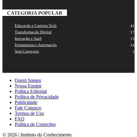
CATEGORIA POPULAR
Educação e Carreira Tech
41
Transformação Digital
17
Inovação e SaaS
15
Ferramentas e Automação
14
Sem Categoria
1
Quem Somos
Nossa Equipe
Politica Editorial
Política de Privacidade
Publicidade
Fale Conosco
Termos de Uso
FAQ
Política de Correções
© 2026 | Instituto do Conhecimento